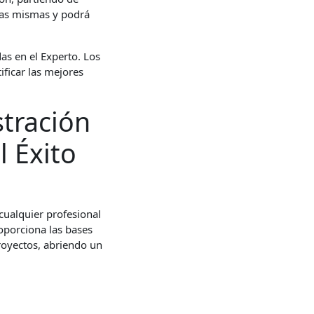
 las mismas y podrá
as en el Experto. Los
ficar las mejores
tración
l Éxito
 cualquier profesional
roporciona las bases
proyectos, abriendo un