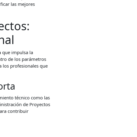
ficar las mejores
ectos:
nal
a que impulsa la
ntro de los parámetros
ra los profesionales que
orta
imiento técnico como las
inistración de Proyectos
ara contribuir