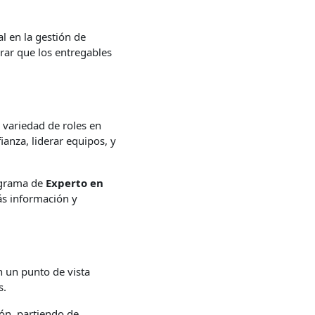
al en la gestión de
rar que los entregables
a variedad de roles en
ianza, liderar equipos, y
rograma de
Experto en
ás información y
n un punto de vista
s.
ón, partiendo de