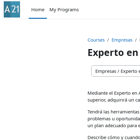
Skip to main content
Home
My Programs
Courses
Empresas
Experto en
Course categories
Mediante el Experto en 
superior, adquirirá un c
Tendrá las herramientas
problemas u oportunidad
un plan adecuado para e
Describe cómo y cuando u