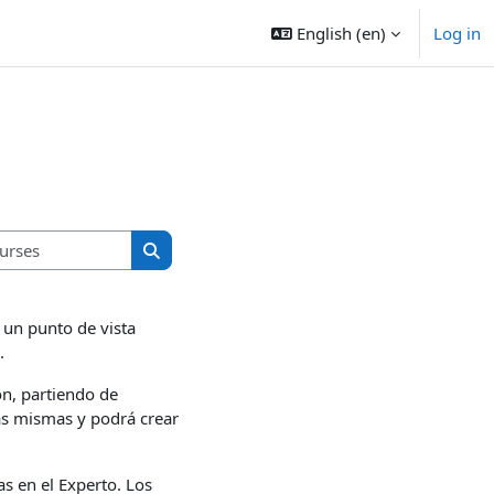
English ‎(en)‎
Log in
Search courses
Search courses
 un punto de vista
.
ón, partiendo de
las mismas y podrá crear
s en el Experto. Los