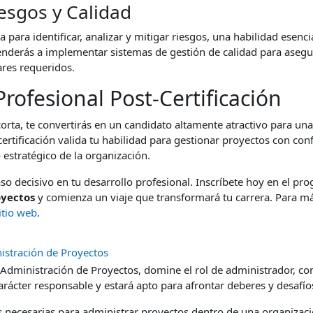
esgos y Calidad
para identificar, analizar y mitigar riesgos, una habilidad esenci
nderás a implementar sistemas de gestión de calidad para asegu
res requeridos.
rofesional Post-Certificación
 corta, te convertirás en un candidato altamente atractivo para un
certificación valida tu habilidad para gestionar proyectos con conf
 estratégico de la organización.
so decisivo en tu desarrollo profesional. Inscríbete hoy en el p
oyectos
y comienza un viaje que transformará tu carrera. Para m
itio web
.
stración de Proyectos
Administración de Proyectos, domine el rol de administrador, co
carácter responsable y estará apto para afrontar deberes y desafío
s necesarias para administrar proyectos dentro de una organizaci