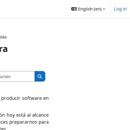
English ‎(en)‎
Log in
iles
ra
Search courses
Search courses
e producir software en
ón hoy está al alcance
onces prepararnos para
tes.