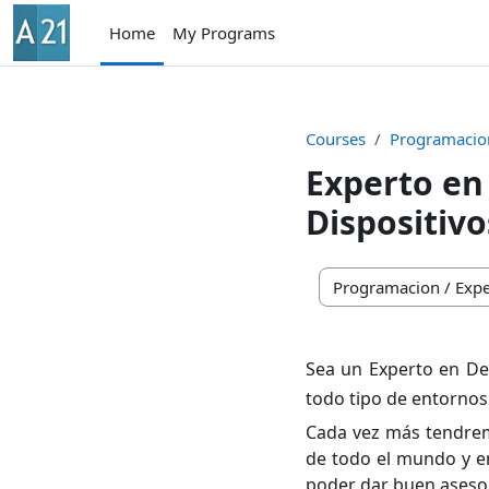
Skip to main content
Home
My Programs
Courses
Programacio
Experto en
Dispositivo
Course categories
Sea un Experto en Des
todo tipo de entornos
Cada vez más tendremo
de todo el mundo y en
poder dar buen aseso