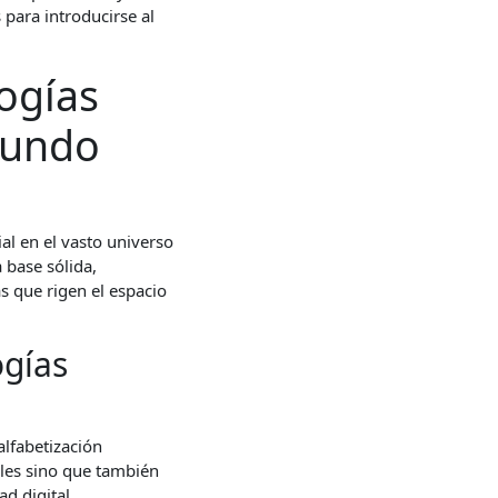
 para introducirse al
ogías
Mundo
al en el vasto universo
 base sólida,
s que rigen el espacio
ogías
alfabetización
ales sino que también
d digital,