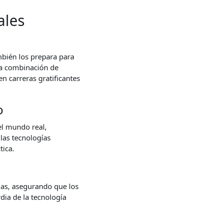
ales
mbién los prepara para
una combinación de
n carreras gratificantes
o
el mundo real,
las tecnologías
tica.
das, asegurando que los
dia de la tecnología