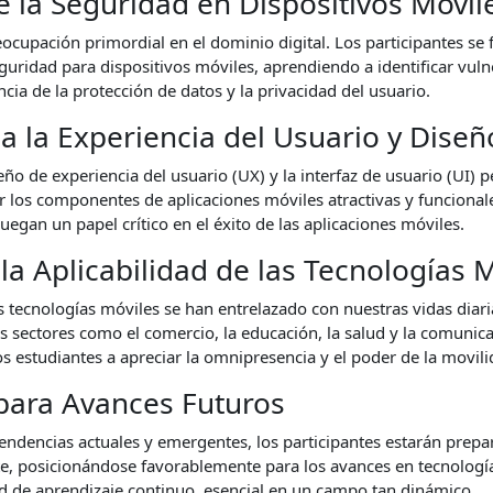
e la Seguridad en Dispositivos Móvil
ocupación primordial en el dominio digital. Los participantes se f
guridad para dispositivos móviles, aprendiendo a identificar vuln
ia de la protección de datos y la privacidad del usuario.
a la Experiencia del Usuario y Diseñ
ño de experiencia del usuario (UX) y la interfaz de usuario (UI) p
 los componentes de aplicaciones móviles atractivas y funcional
 juegan un papel crítico en el éxito de las aplicaciones móviles.
a Aplicabilidad de las Tecnologías M
as tecnologías móviles se han entrelazado con nuestras vidas diar
os sectores como el comercio, la educación, la salud y la comunica
 estudiantes a apreciar la omnipresencia y el poder de la movilid
para Avances Futuros
s tendencias actuales y emergentes, los participantes estarán prep
, posicionándose favorablemente para los avances en tecnología
 de aprendizaje continuo, esencial en un campo tan dinámico.