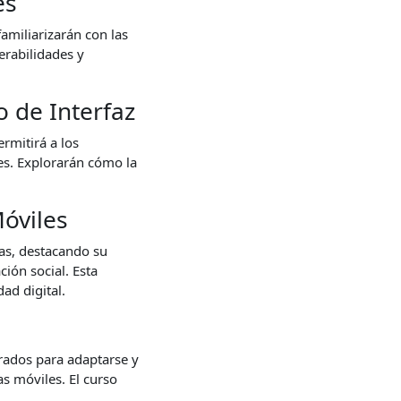
es
amiliarizarán con las
erabilidades y
o de Interfaz
ermitirá a los
es. Explorarán cómo la
óviles
ias, destacando su
ción social. Esta
ad digital.
arados para adaptarse y
s móviles. El curso